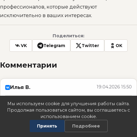
профессионалов, которые действуют
исключительно в ваших интересах.
Поделиться:
VK
Telegram
Twitter
OK
Комментарии
19.04.2026 15:50
Илья В.
Интересно, что в статье упомянута возможность
Мы используем cookie для улучшения работы сайта.
Продолжая пользоваться сайтом, вы соглашаетесь с
оплаты юриста криптовалютой — раньше как-то
использованием cookie.
не задумывался, что это уже реальная практика,
Принять
Подробнее
а не просто теория.