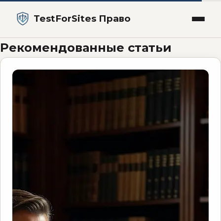
TestForSites Право
TestForSites Право — Те
Рекомендованные статьи