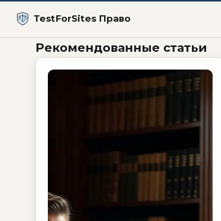
TestForSites Право
TestForSites Право 
Рекомендованные статьи